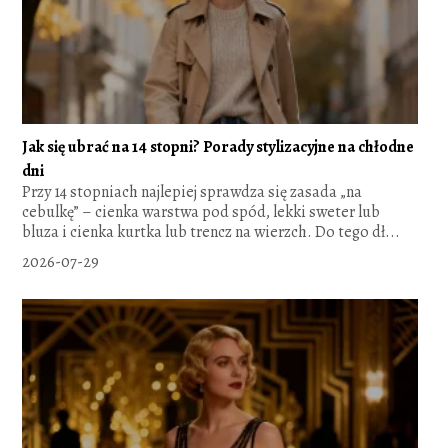
Jak się ubrać na 14 stopni? Porady stylizacyjne na chłodne
dni
Przy 14 stopniach najlepiej sprawdza się zasada „na
cebulkę” – cienka warstwa pod spód, lekki sweter lub
bluza i cienka kurtka lub trencz na wierzch. Do tego dł...
2026-07-29