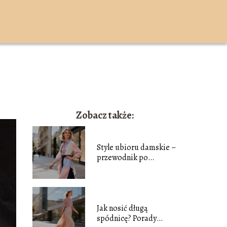
K
Zobacz także:
Style ubioru damskie –
przewodnik po
najpopularniejszych
trendach
Jak nosić długą
spódnicę? Porady