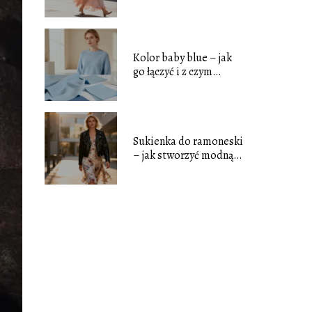
stylizacyjne dla każdej
sylwetki
Kolor baby blue – jak
go łączyć i z czym
zestawiać?
Sukienka do ramoneski
– jak stworzyć modną
stylizację?