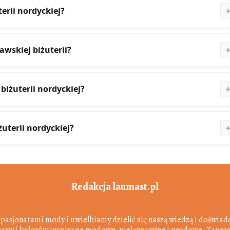
erii nordyckiej?
wskiej biżuterii?
biżuterii nordyckiej?
żuterii nordyckiej?
Redakcja laumast.pl
 pasjonatami mody i uwielbiamy dzielić się naszą wiedzą i doświadc
barw i kolorów inspiracje modowe, pielęgnacyjne i urodowe. Zapra