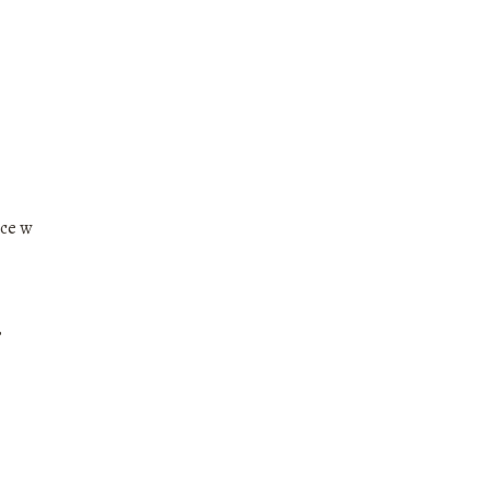
sce w
,