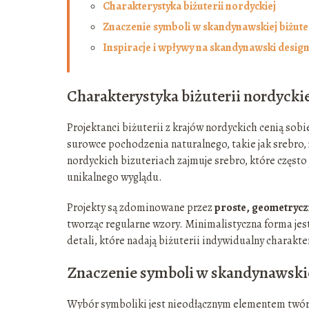
Charakterystyka biżuterii nordyckiej
Znaczenie symboli w skandynawskiej biżute
Inspiracje i wpływy na skandynawski design 
Charakterystyka biżuterii nordycki
Projektanci biżuterii z krajów nordyckich cenią sob
surowce pochodzenia naturalnego, takie jak srebro, 
nordyckich bizuteriach zajmuje srebro, które częst
unikalnego wyglądu.
Projekty są zdominowane przez
proste, geometryc
tworząc regularne wzory. Minimalistyczna forma je
detali, które nadają biżuterii indywidualny charakte
Znaczenie symboli w skandynawskie
Wybór symboliki jest nieodłącznym elementem twórc