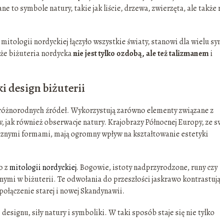
e to symbole natury, takie jak liście, drzewa, zwierzęta, ale także 
mitologii nordyckiej łączyło wszystkie światy, stanowi dla wielu s
, że biżuteria nordycka
nie jest tylko ozdobą, ale też talizmanem
i
i design biżuterii
 z różnorodnych źródeł. Wykorzystują zarówno elementy związane z
ak również obserwacje natury. Krajobrazy Północnej Europy, ze s
cznymi formami, mają ogromny wpływ na kształtowanie estetyki
o z
mitologii nordyckiej
. Bogowie, istoty nadprzyrodzone, runy czy
mi w biżuterii. Te odwołania do przeszłości jaskrawo kontrastują
ołączenie starej i nowej Skandynawii.
esignu, siły natury i symboliki. W taki sposób staje się nie tylko