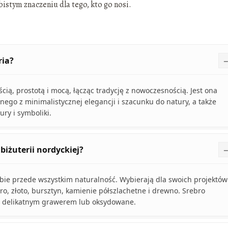
istym znaczeniu dla tego, kto go nosi.
ria?
ią, prostotą i mocą, łącząc tradycję z nowoczesnością. Jest ona
o z minimalistycznej elegancji i szacunku do natury, a także
ry i symboliki.
biżuterii nordyckiej?
sobie przede wszystkim naturalność. Wybierają dla swoich projektów
o, złoto, bursztyn, kamienie półszlachetne i drewno. Srebro
ne delikatnym grawerem lub oksydowane.