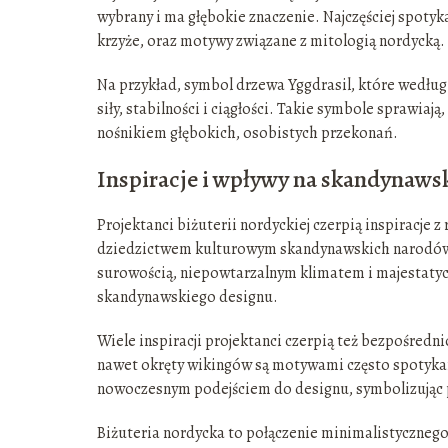
wybrany i ma głębokie znaczenie. Najczęściej spotykan
krzyże, oraz motywy związane z mitologią nordycką.
Na przykład, symbol drzewa Yggdrasil, które według 
siły, stabilności i ciągłości. Takie symbole sprawiają
nośnikiem głębokich, osobistych przekonań.
Inspiracje i wpływy na skandynawsk
Projektanci biżuterii nordyckiej czerpią inspiracje
dziedzictwem kulturowym skandynawskich narodów, j
surowością, niepowtarzalnym klimatem i majestaty
skandynawskiego designu.
Wiele inspiracji projektanci czerpią też bezpośredni
nawet okręty wikingów są motywami często spotykany
nowoczesnym podejściem do designu, symbolizując p
Biżuteria nordycka to połączenie minimalistycznego d