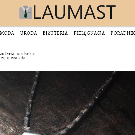
MODA
URODA
BIŻUTERIA
PIELĘGNACJA
PORADNI
żuteria nordycka:
jemnicza siła
kandynawskiego designu