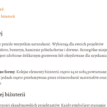
rii
biżuterii
ej
ie przede wszystkim naturalność. Wybierają dla swoich projektów
złoto, bursztyn, kamienie półszlachetne i drewno. Szczególne miej
o jest zdobione delikatnym grawerem lub oksydowane dla uzyskania
zne formy
. Kolejne elementy biżuterii często są ze sobą powtarzane
st jednak często przełamywana przez różnorodność materiałów oraz
r.
j biżuterii
zości skandynawskich projektantów. Każdy symbol jest starannie