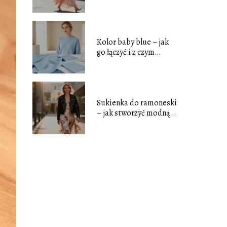
stylizacyjne dla każdej
sylwetki
Kolor baby blue – jak
go łączyć i z czym
zestawiać?
Sukienka do ramoneski
– jak stworzyć modną
stylizację?