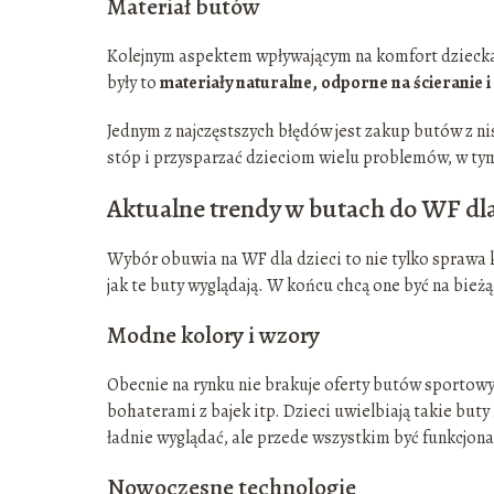
Materiał butów
Kolejnym aspektem wpływającym na komfort dziecka p
były to
materiały naturalne, odporne na ścieranie 
Jednym z najczęstszych błędów jest zakup butów z 
stóp i przysparzać dzieciom wielu problemów, w tym
Aktualne trendy w butach do WF dla
Wybór obuwia na WF dla dzieci to nie tylko sprawa k
jak te buty wyglądają. W końcu chcą one być na bież
Modne kolory i wzory
Obecnie na rynku nie brakuje oferty butów sportowy
bohaterami z bajek itp. Dzieci uwielbiają takie buty 
ładnie wyglądać, ale przede wszystkim być funkcjona
Nowoczesne technologie