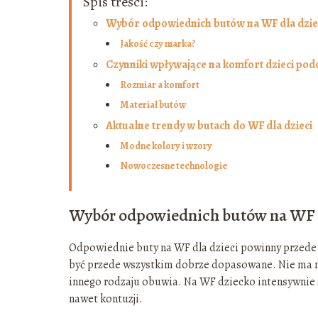
Spis treści:
Wybór odpowiednich butów na WF dla dzie
Jakość czy marka?
Czynniki wpływające na komfort dzieci podc
Rozmiar a komfort
Materiał butów
Aktualne trendy w butach do WF dla dzieci
Modne kolory i wzory
Nowoczesne technologie
Wybór odpowiednich butów na WF d
Odpowiednie buty na WF dla dzieci powinny przede
być przede wszystkim dobrze dopasowane. Nie ma mie
innego rodzaju obuwia. Na WF dziecko intensywnie s
nawet kontuzji.