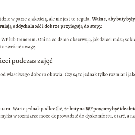
zie w parze z jakością, ale nie jest to reguła.
Ważne, aby buty były
niają oddychalność i dobrze przylegają do stopy.
WF lub trenerem. Oni na co dzień obserwują, jak dzieci radzą sobi
to zwrócić uwagę.
eci podczas zajęć
y od właściwego doboru obuwia. Czy są to jednak tylko rozmiar i jak
iaru. Warto jednak podkreślić, że
buty na WF powinny być idealni
myłka w rozmiarze może doprowadzić do dyskomfortu, otarć, a n