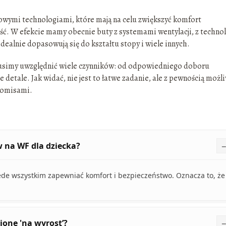
wymi technologiami, które mają na celu zwiększyć komfort
ść. W efekcie mamy obecnie buty z systemami wentylacji, z techno
idealnie dopasowują się do kształtu stopy i wiele innych.
musimy uwzględnić wiele czynników: od odpowiedniego doboru
e detale. Jak widać, nie jest to łatwe zadanie, ale z pewnością możl
romisami.
w na WF dla dziecka?
de wszystkim zapewniać komfort i bezpieczeństwo. Oznacza to, że
ione 'na wyrost’?