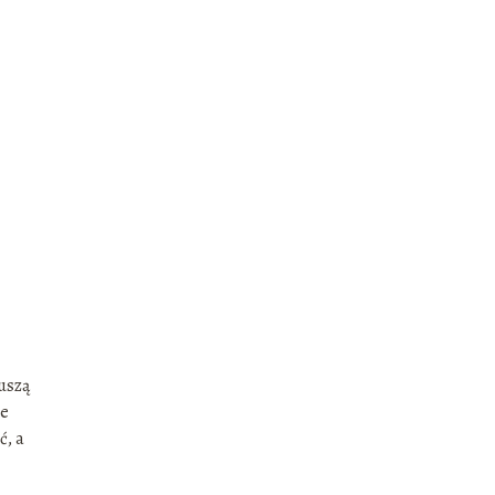
uszą
ie
ć, a