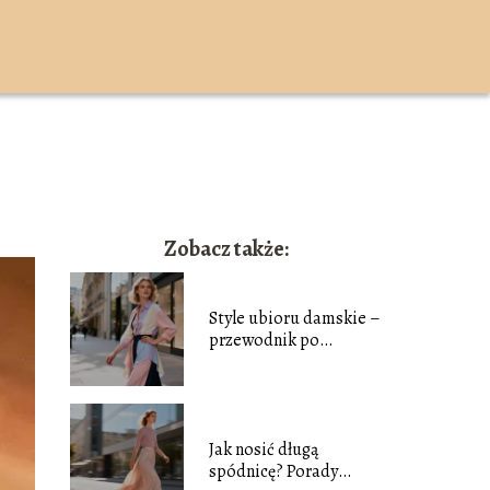
K
Zobacz także:
Style ubioru damskie –
przewodnik po
najpopularniejszych
trendach
Jak nosić długą
spódnicę? Porady