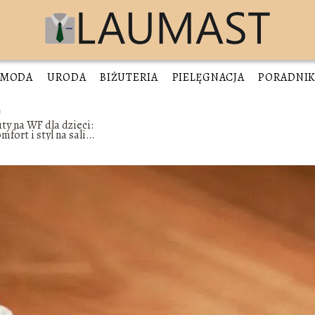
MODA
URODA
BIŻUTERIA
PIELĘGNACJA
PORADNI
ty na WF dla dzieci:
mfort i styl na sali
imnastycznej