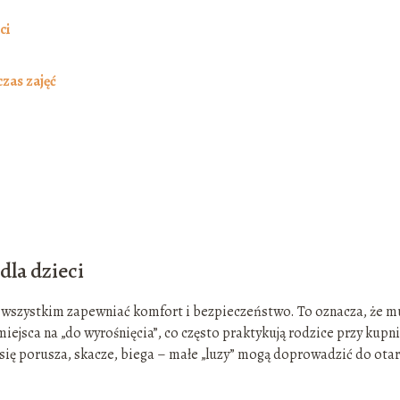
ci
zas zajęć
la dzieci
 wszystkim zapewniać komfort i bezpieczeństwo. To oznacza, że m
jsca na „do wyrośnięcia”, co często praktykują rodzice przy kupn
ię porusza, skacze, biega – małe „luzy” mogą doprowadzić do otar