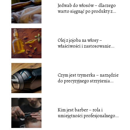
Jedwab do włosów – dlaczego
warto sięgnąć po produkty z
jedwabiem do pielęgnacji
włosów
Olej z jojoba na włosy –
właściwości i zastosowanie
tego popularnego oleju
Czym jest trymerka – narzędzie
do precyzyjnego strzyżenia
zarostu
Kim jest barber – rola i
umiejętności profesjonalnego
fryzjera męskiego