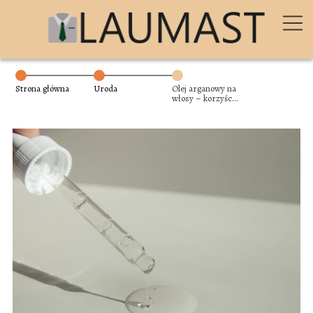
Strona główna
Uroda
Olej arganowy na
włosy – korzyści i
sposób
zastosowania tego
naturalnego
eliksiru