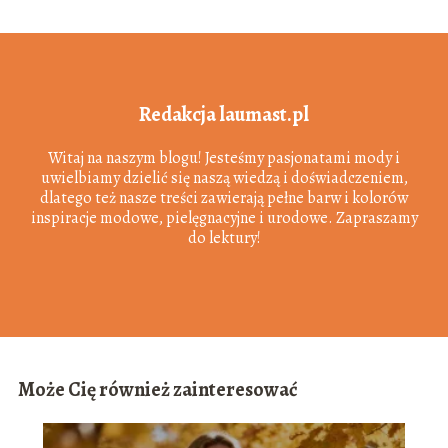
Redakcja laumast.pl
Witaj na naszym blogu! Jesteśmy pasjonatami mody i
uwielbiamy dzielić się naszą wiedzą i doświadczeniem,
dlatego też nasze treści zawierają pełne barw i kolorów
inspiracje modowe, pielęgnacyjne i urodowe. Zapraszamy
do lektury!
Może Cię również zainteresować