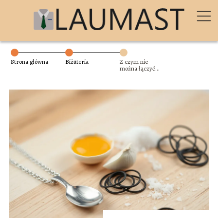
Strona główna
Biżuteria
Z czym nie
można łączyć
srebra?
Praktyczny
poradnik