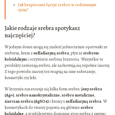
Jak bezpiecznie łączyć srebro w codziennym
życiu?
Jakie rodzaje srebra spotykasz
najczęściej?
W jednym domu mogą się znaleźć jednocześnie opatrunki ze
srebrem, krem z
sulfadiazyną srebra
, płyn ze
srebrem
koloidalnym
i oczywiście srebrna biżuteria. Wszystkie te
produkty zawierają srebro, ale zachowują się zupełnie inaczej.
Z tego powodu inaczej też reagują na inne substancje,
kosmetyki czy leki.
W leczeniu ran stosuje się kilka form srebra:
jony srebra
(Ag+)
,
srebro nanokrystaliczne
,
srebro metaliczne
,
siarczan srebra (AgSO4)
i kremy z
sulfadiazyną srebra
. W
kosmetykach do twarzy pojawia się głównie
srebro
koloidalne
, a w jubilerstwie dominuje stop srebra z innymi