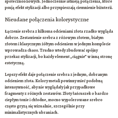
społecznościowych. Jednocześnie istnieją połączenia, które
psują efekt stylizacji albo przyspieszają ciemnienie biżuterii.
Nieudane połączenia kolorystyczne
Łączenie srebra z kilkoma odcieniami złota rzadko wygląda
dobrze. Zestawienie srebra z
różowym złotem
,
białym
złotem
i klasycznym żółtym odcieniem w jednym komplecie
wprowadza chaos. Trudno wtedy zbudować spójny
przekaz stylizacji, bo każdy element „ciągnie” w inną stronę
estetyczną.
Lepszy efekt daje połączenie srebra z jednym, dobranym
odcieniem złota. Kolory metali powinny mieć
podobną
intensywność
, aby nie wyglądały jak przypadkowe
fragmenty z różnych zestawów. Złoty łańcuszek o bardzo
ciepłym tonie i chłodne, mocno wypolerowane srebro
często gryzą się wizualnie, szczególnie przy
minimalistycznych ubraniach.