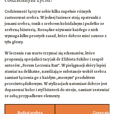
Codzienność łączy w sobie kilka zupełnie różnych
zastosowań srebra. W jednej łazience stoją opatrunki z
jonami srebra, tonik z
srebrem koloidalnym
i pudełko ze
srebrną biżuterią
. Rozsądne używanie każdego z nich
wymaga kilku prostych zasad, które dobrze mieć zawsze z
tyłu głowy.
W leczeniu ran warto trzymać się schematów, które
proponują specjaliści tacy jak
dr Elżbieta Szkiler
i zespół
autorów „Forum Leczenia Ran”. W pielęgnacji skóry lepiej
stawiać na delikatne,
nawilżające substancje
wokół srebra
zamiast łączenia go z każdym „mocnym” produktem
przeciwtrądzikowym. W stylizacjach natomiast dobrze jest
dopasować
kolor i styl biżuterii
do stroju, zamiast zestawiać
ze sobą przypadkowe elementy.
Rodzaj srebra
Czego nie ł