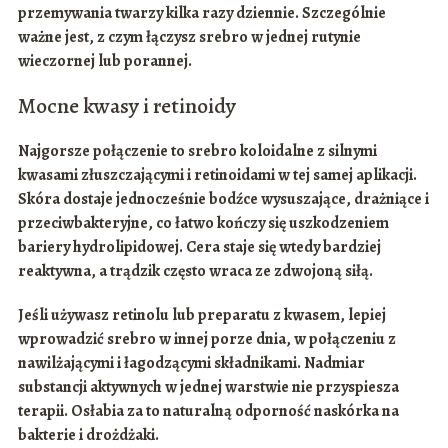
przemywania twarzy kilka razy dziennie. Szczególnie
ważne jest, z czym łączysz srebro w jednej rutynie
wieczornej lub porannej.
Mocne kwasy i retinoidy
Najgorsze połączenie to srebro koloidalne z silnymi
kwasami złuszczającymi
i
retinoidami
w tej samej aplikacji.
Skóra dostaje jednocześnie bodźce wysuszające, drażniące i
przeciwbakteryjne, co łatwo kończy się uszkodzeniem
bariery hydrolipidowej. Cera staje się wtedy bardziej
reaktywna, a trądzik często wraca ze zdwojoną siłą.
Jeśli używasz retinolu lub preparatu z kwasem, lepiej
wprowadzić srebro w innej porze dnia, w połączeniu z
nawilżającymi i łagodzącymi
składnikami. Nadmiar
substancji aktywnych w jednej warstwie nie przyspiesza
terapii. Osłabia za to naturalną odporność naskórka na
bakterie i drożdżaki.