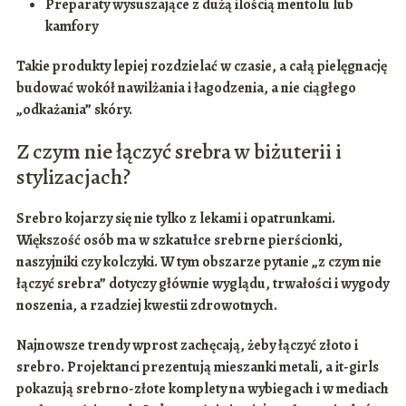
Preparaty wysuszające z dużą ilością mentolu lub
kamfory
Takie produkty lepiej rozdzielać w czasie, a całą pielęgnację
budować wokół
nawilżania i łagodzenia
, a nie ciągłego
„odkażania” skóry.
Z czym nie łączyć srebra w biżuterii i
stylizacjach?
Srebro kojarzy się nie tylko z lekami i opatrunkami.
Większość osób ma w szkatułce
srebrne pierścionki
,
naszyjniki
czy
kolczyki
. W tym obszarze pytanie „z czym nie
łączyć srebra” dotyczy głównie wyglądu, trwałości i wygody
noszenia, a rzadziej kwestii zdrowotnych.
Najnowsze trendy wprost zachęcają, żeby łączyć
złoto i
srebro
. Projektanci prezentują mieszanki metali, a it-girls
pokazują srebrno-złote komplety na wybiegach i w mediach