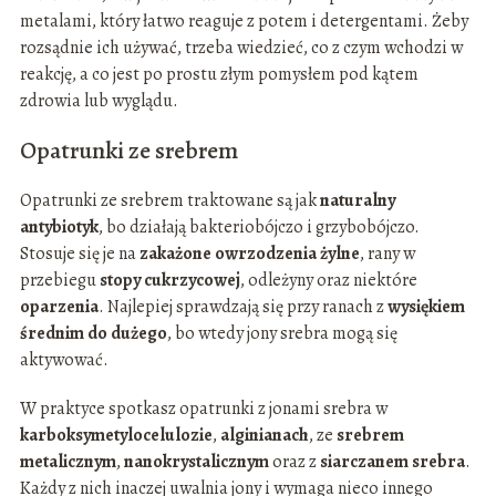
metalami, który łatwo reaguje z potem i detergentami. Żeby
rozsądnie ich używać, trzeba wiedzieć, co z czym wchodzi w
reakcję, a co jest po prostu złym pomysłem pod kątem
zdrowia lub wyglądu.
Opatrunki ze srebrem
Opatrunki ze srebrem traktowane są jak
naturalny
antybiotyk
, bo działają bakteriobójczo i grzybobójczo.
Stosuje się je na
zakażone owrzodzenia żylne
, rany w
przebiegu
stopy cukrzycowej
, odleżyny oraz niektóre
oparzenia
. Najlepiej sprawdzają się przy ranach z
wysiękiem
średnim do dużego
, bo wtedy jony srebra mogą się
aktywować.
W praktyce spotkasz opatrunki z jonami srebra w
karboksymetylocelulozie
,
alginianach
, ze
srebrem
metalicznym
,
nanokrystalicznym
oraz z
siarczanem srebra
.
Każdy z nich inaczej uwalnia jony i wymaga nieco innego