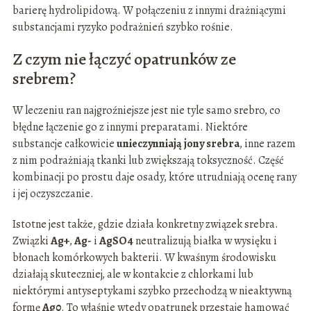
barierę hydrolipidową. W połączeniu z innymi drażniącymi
substancjami ryzyko podrażnień szybko rośnie.
Z czym nie łączyć opatrunków ze
srebrem?
W leczeniu ran najgroźniejsze jest nie tyle samo srebro, co
błędne łączenie go z innymi preparatami. Niektóre
substancje całkowicie
unieczynniają jony srebra
, inne razem
z nim podrażniają tkanki lub zwiększają toksyczność. Część
kombinacji po prostu daje osady, które utrudniają ocenę rany
i jej oczyszczanie.
Istotne jest także, gdzie działa konkretny związek srebra.
Związki
Ag+
,
Ag-
i
AgSO4
neutralizują białka w wysięku i
błonach komórkowych bakterii. W kwaśnym środowisku
działają skuteczniej, ale w kontakcie z chlorkami lub
niektórymi antyseptykami szybko przechodzą w nieaktywną
formę
Ag0
. To właśnie wtedy opatrunek przestaje hamować