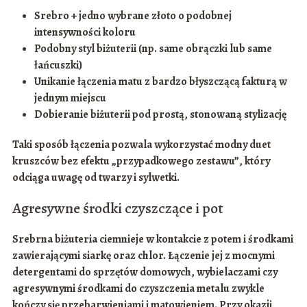
Srebro + jedno wybrane złoto o podobnej
intensywności koloru
Podobny styl biżuterii (np. same obrączki lub same
łańcuszki)
Unikanie łączenia matu z bardzo błyszczącą fakturą w
jednym miejscu
Dobieranie biżuterii pod prostą, stonowaną stylizację
Taki sposób łączenia pozwala wykorzystać modny duet
kruszców bez efektu „przypadkowego zestawu”, który
odciąga uwagę od twarzy i sylwetki.
Agresywne środki czyszczące i pot
Srebrna biżuteria ciemnieje w kontakcie z potem i środkami
zawierającymi
siarkę
oraz
chlor
. Łączenie jej z mocnymi
detergentami do sprzętów domowych, wybielaczami czy
agresywnymi środkami do czyszczenia metalu zwykle
kończy się przebarwieniami i matowieniem. Przy okazji