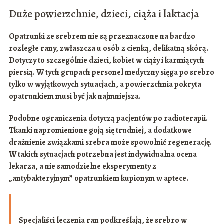
Duże powierzchnie, dzieci, ciąża i laktacja
Opatrunki ze srebrem nie są przeznaczone na
bardzo
rozległe rany
, zwłaszcza u osób z cienką, delikatną skórą.
Dotyczy to szczególnie
dzieci
, kobiet w
ciąży
i karmiących
piersią. W tych grupach personel medyczny sięga po srebro
tylko w wyjątkowych sytuacjach, a powierzchnia pokryta
opatrunkiem musi być jak najmniejsza.
Podobne ograniczenia dotyczą pacjentów po
radioterapii
.
Tkanki napromienione goją się trudniej, a dodatkowe
drażnienie związkami srebra może spowolnić regenerację.
W takich sytuacjach potrzebna jest indywidualna ocena
lekarza, a nie samodzielne eksperymenty z
„antybakteryjnym” opatrunkiem kupionym w aptece.
Specjaliści leczenia ran podkreślają, że srebro w