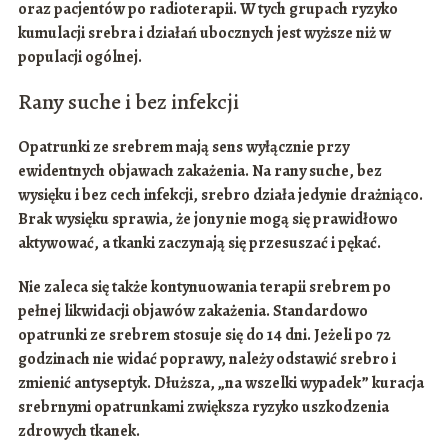
oraz pacjentów po
radioterapii
. W tych grupach ryzyko
kumulacji srebra i działań ubocznych jest wyższe niż w
populacji ogólnej.
Rany suche i bez infekcji
Opatrunki ze srebrem mają sens wyłącznie przy
ewidentnych objawach zakażenia
. Na rany suche, bez
wysięku i bez cech infekcji, srebro działa jedynie drażniąco.
Brak wysięku sprawia, że jony nie mogą się prawidłowo
aktywować, a tkanki zaczynają się przesuszać i pękać.
Nie zaleca się także kontynuowania terapii srebrem po
pełnej likwidacji objawów zakażenia. Standardowo
opatrunki ze srebrem stosuje się do
14 dni
. Jeżeli po
72
godzinach
nie widać poprawy, należy odstawić srebro i
zmienić antyseptyk. Dłuższa, „na wszelki wypadek” kuracja
srebrnymi opatrunkami zwiększa ryzyko uszkodzenia
zdrowych tkanek.