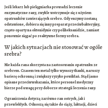
Jeśli lekarz lub pielęgniarka prowadzi leczenie
enzymatyczne rany, zwykle wstrzymuje się z użyciem
opatrunków zawierających srebro. Gdy enzymy zostaną
odstawione, dobiera się inny preparat przeciwbakteryjny,
często oparty na
oktenidynie
czy
poliheksanidzie
, zamiast
ponownie sięgać po reaktywne formy srebra.
W jakich sytuacjach nie stosować w ogóle
srebra?
Nie każda rana skorzysta na zastosowaniu opatrunku ze
srebrem. Czasem ten metal tylko wysuszy tkanki, naruszy
barierę ochronną i zwiększy ryzyko powikłań. Stąd jasno
opisane
przeciwwskazania
, które personel medyczny
bierze pod uwagę przy doborze strategii leczenia rany.
Ograniczenia dotyczą zarówno ran ostrych, jak i
przewlekłych. Odnoszą się także do
ciąży
,
laktacji
,
dzieci