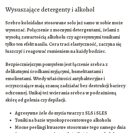
Wysuszające detergenty i alkohol
Srebro koloidalne stosowane solo już samo w sobie może
wysuszać. Połączenie z
mocnymi detergentami
, żelami z
wysoką zawartością
alkoholu
czy agresywnymi tonikami
tylko ten efekt nasila. Cera traci elastyczność, zaczyna się
łuszczyć i reagować rumieniem na każdy bodziec.
Bezpieczniejszym pomysłem jest łączenie srebra z
delikatnymi środkami myjącymi
, humektantami i
emolientami. Wtedy właściwości
antybakteryjne i
oczyszczające
mają szansę zadziałać bez destrukcji bariery
ochronnej. Unikaj też wcierania srebra w podrażnioną
skórę od golenia czy depilacji.
Agresywne żele do mycia twarzy z SLS i SLES
Toniki na bazie wysokoprocentowego alkoholu
Mocne peelingi kwasowe stosowane tego samego dnia