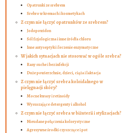
Opatrunki ze srebrem
Srebro w kremach i kosmetykach
Z czym nie łączyć opatrunków ze srebrem?
Jodopowidon
Sól fizjologiczna i inne źródła chloru
Inne antyseptyki i leczenie enzymatyczne
W jakich sytuacjach nie stosować w ogóle srebra?
Rany suche i bez infekcji
Duże powierzchnie, dzieci, ciąża i laktacja
Z czym nie łączyć srebra koloidalnego w
pielęgnacji skóry?
Mocne kwasy i retinoidy
Wysuszające detergenty i alkohol
Z czym nie łączyć srebra w biżuterii i stylizacjach?
Nieudane połączenia kolorystyczne
Agresywne środki czyszczące i pot