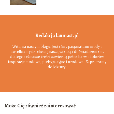
Redakcja laumast.pl
Witaj na naszym blogu! Jesteśmy pasjonatami mody i
uwielbiamy dzielić się naszą wiedzą i doświadczeniem,
dlatego też nasze treści zawierają pełne barw i kolorów
inspiracje modowe, pielęgnacyjne i urodowe. Zapraszamy
do lektury!
Może Cię również zainteresować