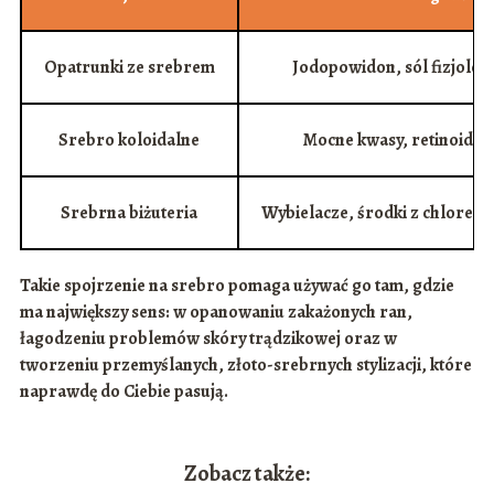
Opatrunki ze srebrem
Jodopowidon, sól fizjolog
Srebro koloidalne
Mocne kwasy, retinoidy, 
Srebrna biżuteria
Wybielacze, środki z chlorem
Takie spojrzenie na srebro pomaga używać go tam, gdzie
ma największy sens: w opanowaniu
zakażonych ran
,
łagodzeniu problemów
skóry trądzikowej
oraz w
tworzeniu przemyślanych,
złoto-srebrnych stylizacji
, które
naprawdę do Ciebie pasują.
Zobacz także: