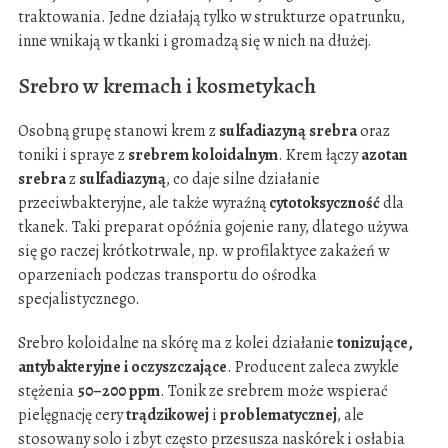
traktowania. Jedne działają tylko w strukturze opatrunku,
inne wnikają w tkanki i gromadzą się w nich na dłużej.
Srebro w kremach i kosmetykach
Osobną grupę stanowi krem z
sulfadiazyną srebra
oraz
toniki i spraye z
srebrem koloidalnym
. Krem łączy
azotan
srebra
z
sulfadiazyną
, co daje silne działanie
przeciwbakteryjne, ale także wyraźną
cytotoksyczność
dla
tkanek. Taki preparat opóźnia gojenie rany, dlatego używa
się go raczej krótkotrwale, np. w profilaktyce zakażeń w
oparzeniach podczas transportu do ośrodka
specjalistycznego.
Srebro koloidalne na skórę ma z kolei działanie
tonizujące,
antybakteryjne i oczyszczające
. Producent zaleca zwykle
stężenia
50–200 ppm
. Tonik ze srebrem może wspierać
pielęgnację cery
trądzikowej
i
problematycznej
, ale
stosowany solo i zbyt często przesusza naskórek i osłabia