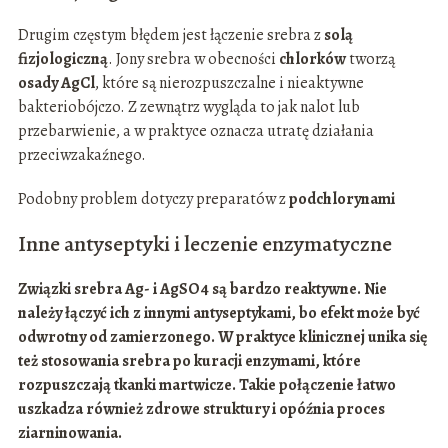
Drugim częstym błędem jest łączenie srebra z
solą
fizjologiczną
. Jony srebra w obecności
chlorków
tworzą
osady AgCl
, które są nierozpuszczalne i nieaktywne
bakteriobójczo. Z zewnątrz wygląda to jak nalot lub
przebarwienie, a w praktyce oznacza utratę działania
przeciwzakaźnego.
Podobny problem dotyczy preparatów z
podchlorynami
Inne antyseptyki i leczenie enzymatyczne
Związki
srebra Ag- i AgSO4
są bardzo reaktywne. Nie
należy łączyć ich z innymi antyseptykami, bo efekt może być
odwrotny od zamierzonego. W praktyce klinicznej unika się
też stosowania srebra po kuracji
enzymami
, które
rozpuszczają tkanki martwicze. Takie połączenie łatwo
uszkadza również zdrowe struktury i opóźnia proces
ziarninowania.