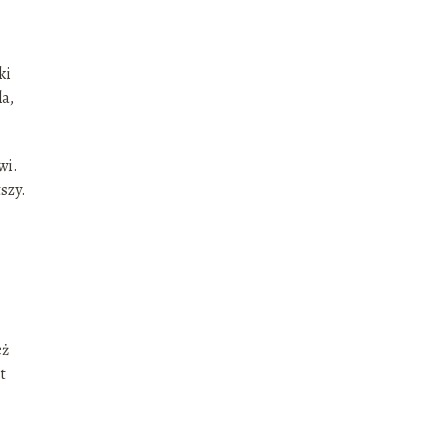
ki
la,
wi.
tszy.
eż
t