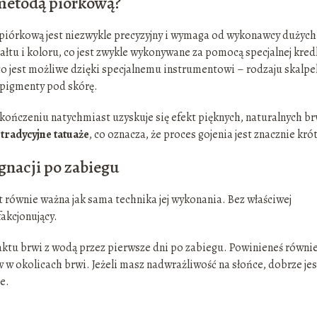
 metodą piórkową?
iórkową jest niezwykle precyzyjny i wymaga od wykonawcy dużych
ałtu i koloru, co jest zwykle wykonywane za pomocą specjalnej kred
co jest możliwe dzięki specjalnemu instrumentowi – rodzaju skalpe
 pigmenty pod skórę.
zakończeniu natychmiast uzyskuje się efekt pięknych, naturalnych br
tradycyjne tatuaże
, co oznacza, że proces gojenia jest znacznie kró
gnacji po zabiegu
 równie ważna jak sama technika jej wykonania. Bez właściwej
fakcjonujący.
aktu brwi z wodą przez pierwsze dni po zabiegu. Powinieneś równi
 okolicach brwi. Jeżeli masz nadwrażliwość na słońce, dobrze jes
e.