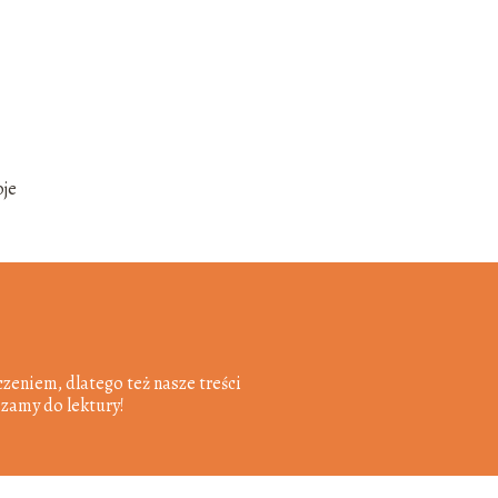
oje
zeniem, dlatego też nasze treści
szamy do lektury!