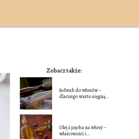
K
Zobacz także:
Jedwab do włosów –
dlaczego warto sięgnąć
po produkty z
jedwabiem do
pielęgnacji włosów
Olej z jojoba na włosy –
właściwości i