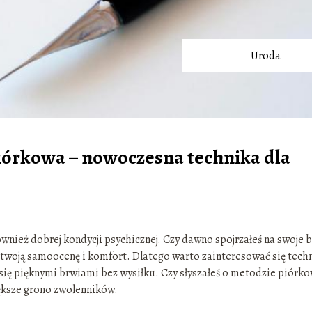
Uroda
órkowa – nowoczesna technika dla
również dobrej kondycji psychicznej. Czy dawno spojrzałeś na swoje 
woją samoocenę i komfort. Dlatego warto zainteresować się techn
 się pięknymi brwiami bez wysiłku. Czy słyszałeś o metodzie piórko
ększe grono zwolenników.