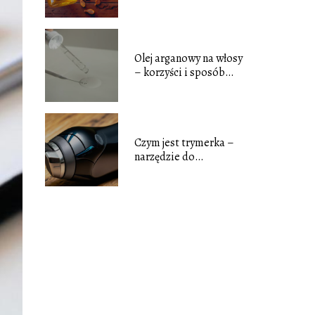
zastosowanie tego
popularnego oleju
Olej arganowy na włosy
– korzyści i sposób
zastosowania tego
naturalnego eliksiru
Czym jest trymerka –
narzędzie do
precyzyjnego strzyżenia
zarostu