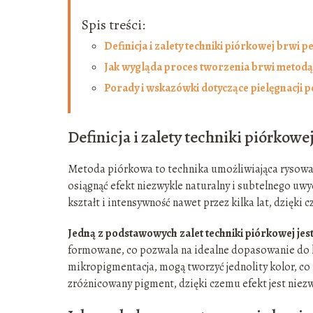
Spis treści:
Definicja i zalety techniki piórkowej brwi
Jak wygląda proces tworzenia brwi metod
Porady i wskazówki dotyczące pielęgnacji p
Definicja i zalety techniki piórko
Metoda piórkowa to technika umożliwiająca rysowan
osiągnąć efekt niezwykle naturalny i subtelnego u
kształt i intensywność nawet przez kilka lat, dzięki
Jedną z podstawowych zalet techniki piórkowej jest
formowane, co pozwala na idealne dopasowanie do ksz
mikropigmentacja, mogą tworzyć jednolity kolor, co
zróżnicowany pigment, dzięki czemu efekt jest niezw