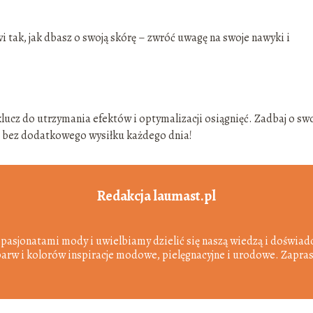
i tak, jak dbasz o swoją skórę – zwróć uwagę na swoje nawyki i
ucz do utrzymania efektów i optymalizacji osiągnięć. Zadbaj o sw
em bez dodatkowego wysiłku każdego dnia!
Redakcja laumast.pl
 pasjonatami mody i uwielbiamy dzielić się naszą wiedzą i doświadc
barw i kolorów inspiracje modowe, pielęgnacyjne i urodowe. Zapra