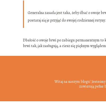
Generalna zasada jest taka, żeby dbać o swoje brw
postaraj się je przyjąć do swojej codziennej rutyny.
Dbałość o swoje brwi po zabiegu permanentnym to kl
brwi tak, jak zasługują, a ciesz się pięknym wygląd
Witaj na naszym blogu! Jesteśmy
zawierają pełne 