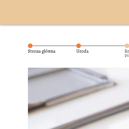
Strona główna
Uroda
B
p
te
e