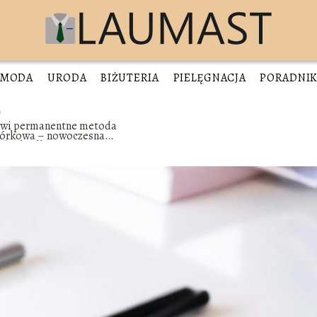
MODA
URODA
BIŻUTERIA
PIELĘGNACJA
PORADNI
rwi permanentne metoda
iórkowa – nowoczesna
chnika dla trwałego
fektu